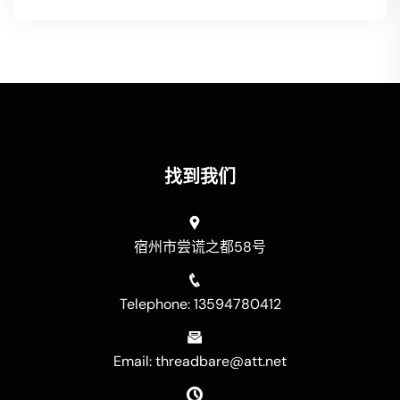
找到我们
宿州市尝谎之都58号
Telephone: 13594780412
Email: threadbare@att.net