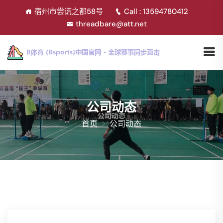
宿州市尝谎之都58号
Call : 13594780412
threadbare@att.net
公司动态
首页
公司动态