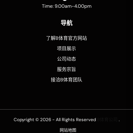
Time: 9.00am-4.00pm
导航
了解B体育官方网站
项目展示
公司动态
服务宗旨
接洽B体育团队
Copyright © 2026 - All Rights Reserved
B体育公司
.
网站地图