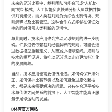
未来的足球比赛中，裁判团队可能会形成“人机协
同”的新模式。人工智能负责快速分析大量数据并提
供判罚建议，而人类裁判则负责综合比赛情境、规
则解释以及比赛管理。这种合作方式能够在保证效
率的同时保留人类判断的灵活性。
与此同时，技术应用也会推动足球规则的进一步明
确。许多过去依赖裁判经验解释的规则，可能会通
过数据模型重新定义，从而减少模糊空间。规则与
技术的相互促进，将推动足球运动走向更加标准化
的发展阶段。
当然，技术应用也需要谨慎推进。如何确保算法公
正、如何保护比赛节奏以及如何避免过度依赖技
术，都是未来需要解决的问题。只有在合理平衡技
术与传统之间关系的前提下，人工智能才能真正服
务于足球运动的发展。
B体育官方网站