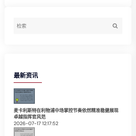
最新资讯
麦卡利斯特在利物浦中场掌控节奏依然精准稳健展现
卓越指挥官风范
2026-07-17 12:17:52