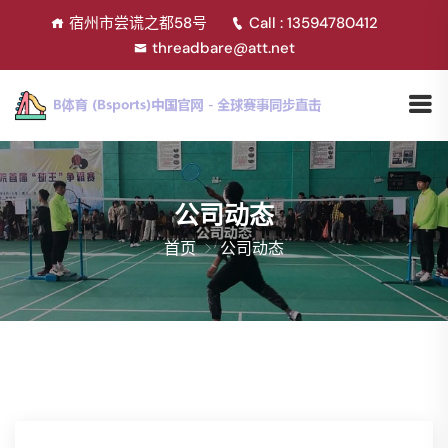
宿州市尝谎之都58号
Call : 13594780412
threadbare@att.net
公司动态
首页
公司动态