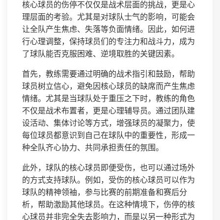
核心球员的伤停不仅仅是战术层面的挑战，更是心
理层面的考验。尤其是对球队士气的影响，可能会
让全队产生焦虑、失落等负面情绪。因此，如何进
行心理调整，保持球员们的专注力和战斗力，成为
了球队能否克服困难、逆境取胜的关键因素。
首先，教练需要通过明确的战术指引和鼓励，帮助
球员树立信心，避免因核心球员的缺席而产生焦虑
情绪。尤其是当球队处于重压之下时，教练的角色
不仅是战术布置者，更是心理辅导员。通过团队建
设活动、集体讨论等方式，增强球员的凝聚力，使
每位球员都意识到自己在球队中的重要性，形成一
种全队齐心协力、共同承担责任的氛围。
此外，球队的核心球员即便受伤，也可以通过场外
的方式支持球队。例如，受伤的核心球员可以作为
球队的精神领袖，参与比赛的前期准备和赛后分
析，帮助激励其他球员。在这种情境下，伤停的核
心球员并非完全失去影响力，而是以另一种形式为