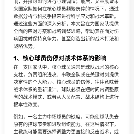
响，并探讨如何进行心理调适；最后，文章展望未
来国家队如何在核心球员频繁伤停的情况下，通过
数据分析与科技手段来进行科学应对和战术革新。
通过这些方面的深入分析，本文旨在为国家队提供
全面的应对方案和战略调整思路，帮助其在面对伤
病困扰时保持竞争力，甚至创造出新的战术打法和
战略优势。
1、核心球员伤停对战术体系的影响
在一支国家队中，核心球员通常是球队战术的核心
支柱，负责组织进攻、串联全队或在关键时刻提供
决定性的个人能力。核心球员的伤停，往往意味着
战术体系的重新设计。球队必须在短时间内调整原
有的战术模式，或者从人员配置、战术结构上进行
根本性改变。
例如，一名主力中场球员的缺席，可能使球队失去
原有的控球节奏和进攻组织能力。在这种情况下，
主教练可能需要选择调整为更直接的反击战术，或