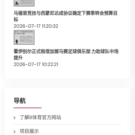
马德里竞技与西蒙尼达成协议确定下赛季转会预算目
标
2026-07-17 11:20:32
霍伊别尔正式租借加盟马赛足球俱乐部 力助球队中场
提升
2026-07-17 10:22:21
导航
了解B体育官方网站
项目展示