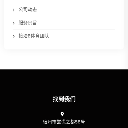
公司动态
服务宗旨
接洽B体育团队
找到我们
宿州市尝谎之都58号