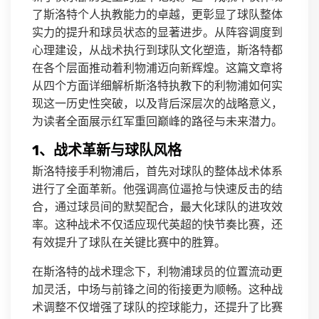
了斯洛特个人执教能力的卓越，更彰显了球队整体
实力的提升和球员状态的显著进步。从阵容调度到
心理建设，从战术执行到球队文化塑造，斯洛特都
在各个层面推动着利物浦迈向新辉煌。这篇文章将
从四个方面详细解析斯洛特执教下的利物浦如何实
现这一历史性突破，以及背后深层次的战略意义，
为读者全面展示红军重回巅峰的路径与未来潜力。
1、战术革新与球队风格
斯洛特接手利物浦后，首先对球队的整体战术体系
进行了全面革新。他强调高位逼抢与快速反击的结
合，通过球员间的默契配合，最大化球队的进攻效
率。这种战术不仅适应现代英超的快节奏比赛，还
有效提升了球队在关键比赛中的胜算。
在斯洛特的战术理念下，利物浦球员的位置流动更
加灵活，中场与前锋之间的衔接更为顺畅。这种战
术调整不仅增强了球队的控球能力，还提升了比赛