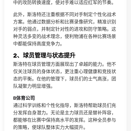
中的攻防转换速度，使对手难以适应红军的节奏。
此外，斯洛特还注重根据不同对手制定个性化战术
方案。他通过数据分析和比赛录像研究，精准识别
对手的弱点，并制定针对性的进攻和防守策略。这
种灵活多变的战术理念，使利物浦在各种比赛场景
中都能保持高度竞争力。
2、球员管理与状态提升
斯洛特在球员管理方面展现出了卓越的能力。他不
仅关注球员的身体状态，更注重心理健康和竞技状
态的平衡。在他的管理下，球员们的士气高涨，团
队凝聚力明显增强。
B体育公司
通过科学训练和个性化指导，斯洛特帮助球员们充
分发挥自身潜力。无论是主力球员还是替补阵容，
都能够在比赛中保持高水平的发挥。这种全员参与
的策略，使球队整体实力大幅提升。