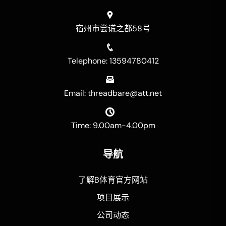
宿州市尝谎之都58号
Telephone: 13594780412
Email: threadbare@att.net
Time: 9.00am-4.00pm
导航
了解B体育官方网站
项目展示
公司动态