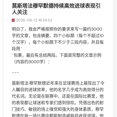
莫斯塔法穆罕默德持续高效进球表现引
人关注
2026-06-12 16:24:52
明白了，我会严格按照你的要求来写一篇约3000
字的文章，包含摘要、四个小标题（每个不超过10
个汉字），每个小标题下不少于三段内容，并且每
段用 `
` 包裹，最后有总结两段。下面是完整的文章示例
（内容约3000字）：
---
莫斯塔法·穆罕默德近年来在足球赛场上展现出了令
人瞩目的进球效率，他的名字几乎成为高效得分的
代名词。无论是在联赛中，还是在国际比赛里，他
的表现都让球迷和专家们感到惊叹。凭借出色的射
门技巧、敏锐的场上嗅觉和强大的身体素质，穆罕
默德在每一场比赛中都能制造威胁并收获进球。他