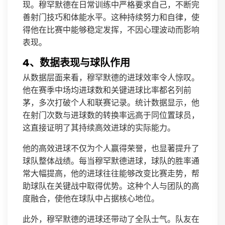
现。穆罕默德在日常训练中严格要求自己，不断完
善射门技巧和体能水平。这种持续努力和自律，使
得他在比赛中能够稳定发挥，不因心理波动而影响
表现。
4、数据表现与球队作用
从数据层面来看，穆罕默德的进球效率令人惊叹。
他在赛季中场均进球数和关键进球比率都名列前
茅，多次打破个人和联赛记录。统计数据显示，他
在射门次数与进球数的转换率远高于同位置球员，
这直接证明了其持续高效进球的实际能力。
他的高效进球不仅为个人赢得荣誉，也显著提升了
球队整体战绩。每当穆罕默德进球，球队的胜率通
常大幅提高，他的进球往往能够改变比赛走势，帮
助球队在关键战中取得优势。这种个人与团队的高
度融合，使他在球队中占据核心地位。
此外，穆罕默德的进球还带动了全队士气。队友在