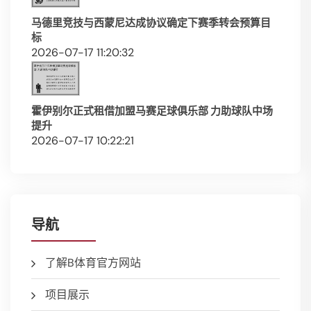
马德里竞技与西蒙尼达成协议确定下赛季转会预算目
标
2026-07-17 11:20:32
霍伊别尔正式租借加盟马赛足球俱乐部 力助球队中场
提升
2026-07-17 10:22:21
导航
了解B体育官方网站
项目展示