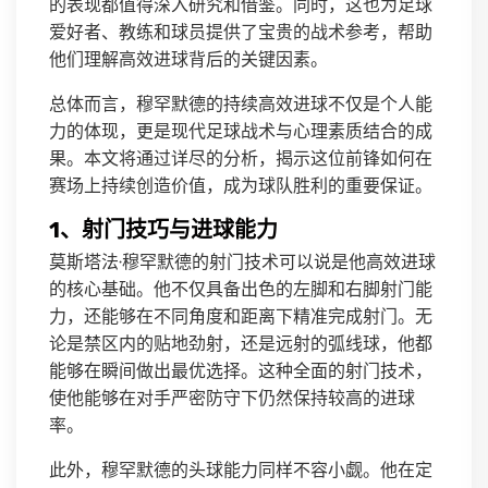
的表现都值得深入研究和借鉴。同时，这也为足球
爱好者、教练和球员提供了宝贵的战术参考，帮助
他们理解高效进球背后的关键因素。
总体而言，穆罕默德的持续高效进球不仅是个人能
力的体现，更是现代足球战术与心理素质结合的成
果。本文将通过详尽的分析，揭示这位前锋如何在
赛场上持续创造价值，成为球队胜利的重要保证。
1、射门技巧与进球能力
莫斯塔法·穆罕默德的射门技术可以说是他高效进球
的核心基础。他不仅具备出色的左脚和右脚射门能
力，还能够在不同角度和距离下精准完成射门。无
论是禁区内的贴地劲射，还是远射的弧线球，他都
能够在瞬间做出最优选择。这种全面的射门技术，
使他能够在对手严密防守下仍然保持较高的进球
率。
此外，穆罕默德的头球能力同样不容小觑。他在定