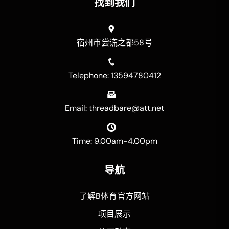
找到我们
宿州市尝谎之都58号
Telephone: 13594780412
Email: threadbare@att.net
Time: 9.00am-4.00pm
导航
了解B体育官方网站
项目展示