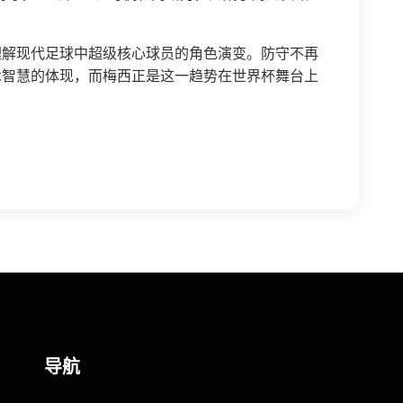
理解现代足球中超级核心球员的角色演变。防守不再
术智慧的体现，而梅西正是这一趋势在世界杯舞台上
导航