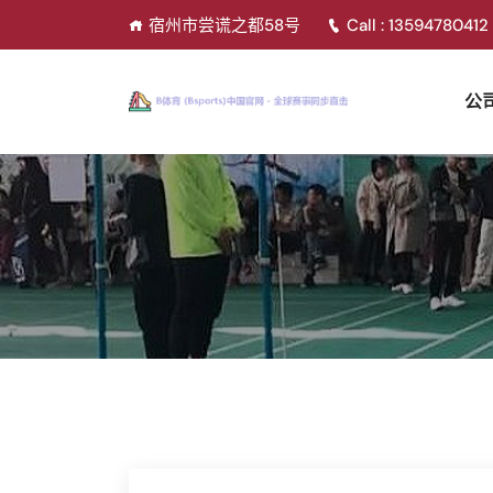
宿州市尝谎之都58号
Call : 13594780412
公