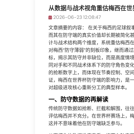
从数据与战术视角重估梅西在世
2026-06-23 12:08:47
文章摘要的内容： 在关于梅西的足球叙
而其在防守端的真实价值却长期被简化
计与战术结构两个维度，系统重估梅西
对梅西“防守薄弱”的刻板印象，继而通
标，揭示其防守并非缺位，而是高度情
同对手和不同战术体系下的防守角色变
的抢断数字上，而体现在节奏控制、空
证，梅西在世界杯防守端的影响力，是一
对超级进攻核心重新分工的典型样本。
一、防守数据的再解读
传统防守数据如抢断、拦截和解围，往
评估梅西并不充分。在世界杯赛场上，
这并不意味着他在防守端缺乏参与。