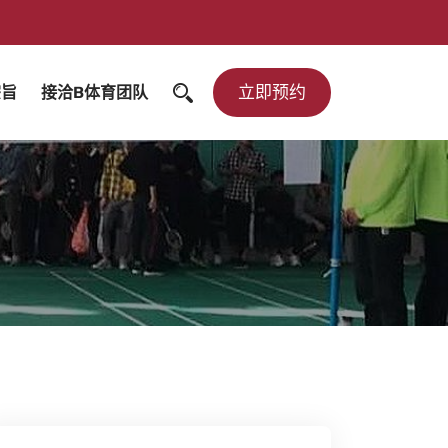
立即预约
宗旨
接洽B体育团队