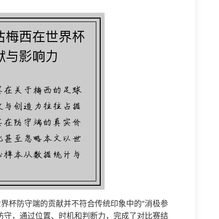
界杯防守端的贡献并不符合传统印象中的“消极参
防守，通过位置、时机和判断力，完成了对比赛结