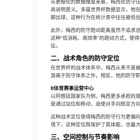
从更细化的数据维度来看，梅西在防守压迫
具说明意义。多届世界杯数据显示，他
脚出球，这种行为在统计表中往往被低
此外，梅西的防守跑动距离虽然不追求
这种“低消耗、高效率”的跑动方式，使
征。
二、战术角色的防守定位
在世界杯的战术体系中，梅西从来不是
游离于防守体系之外。相反，他的防守
B体育赛事运营中心
以阿根廷国家队为例，梅西更多承担的是
是通过站位和移动，迫使对手向既定方
这种战术定位使得梅西的防守行为更偏向于
境下，这种定位既保护了其体能，也最
三、空间控制与节奏影响