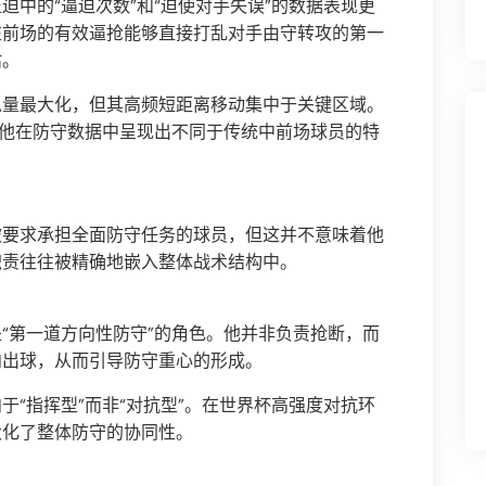
中的“逼迫次数”和“迫使对手失误”的数据表现更
在前场的有效逼抢能够直接打乱对手由守转攻的第一
估。
总量最大化，但其高频短距离移动集中于关键区域。
得他在防守数据中呈现出不同于传统中前场球员的特
被要求承担全面防守任务的球员，但这并不意味着他
职责往往被精确地嵌入整体战术结构中。
“第一道方向性防守”的角色。他并非负责抢断，而
向出球，从而引导防守重心的形成。
“指挥型”而非“对抗型”。在世界杯高强度对抗环
大化了整体防守的协同性。