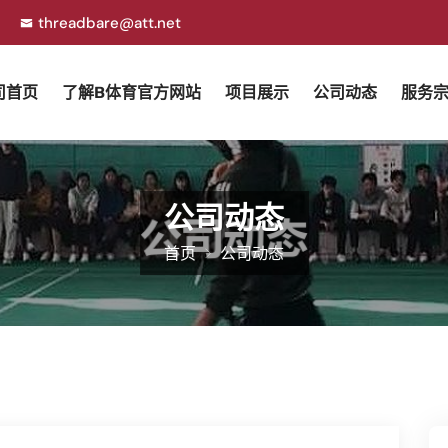
threadbare@att.net
司首页
了解B体育官方网站
项目展示
公司动态
服务
公司动态
首页
公司动态