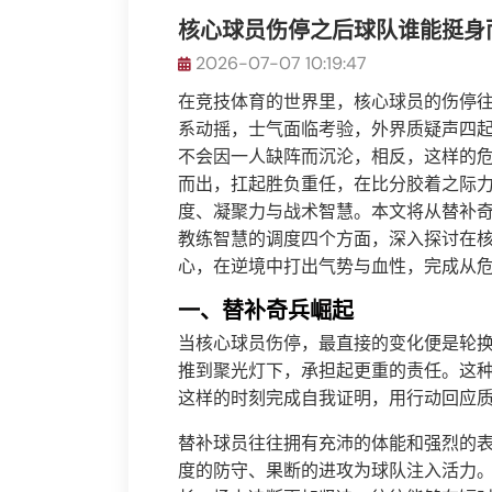
核心球员伤停之后球队谁能挺身
2026-07-07 10:19:47
在竞技体育的世界里，核心球员的伤停
系动摇，士气面临考验，外界质疑声四
不会因一人缺阵而沉沦，相反，这样的
而出，扛起胜负重任，在比分胶着之际
度、凝聚力与战术智慧。本文将从替补
教练智慧的调度四个方面，深入探讨在
心，在逆境中打出气势与血性，完成从
一、替补奇兵崛起
当核心球员伤停，最直接的变化便是轮
推到聚光灯下，承担起更重的责任。这
这样的时刻完成自我证明，用行动回应
替补球员往往拥有充沛的体能和强烈的
度的防守、果断的进攻为球队注入活力