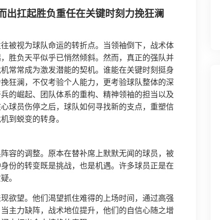
而出扛起胜负重任在关键时刻力挽狂澜
往往被视为球队命运的转折点。当领袖倒下，战术体
起，胜负天平似乎已悄然倾斜。然而，真正的强队并
危机常常成为激发潜能的契机。谁能在关键时刻挺身
力挽狂澜，不仅考验个人能力，更考验球队整体的深
奇兵的崛起、团队体系的重构、精神领袖的担当以及
核心球员伤停之后，球队如何寻找新的支点，重塑信
危机到蜕变的转身。
换阵容的调整。原本在替补席上默默无闻的球员，被
种身份的转变既是挑战，也是机遇。许多球员正是在
质疑。
表现欲望。他们渴望抓住难得的上场时间，通过高强
。当主力缺阵，战术地位提升，他们的自信心随之增