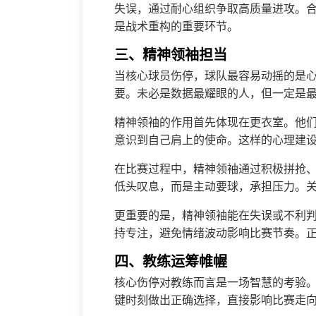
失误，通过耐心组织争取高质量进攻。
是战术重构的重要环节。
三、精神领袖担当
当核心球员伤停，球队最容易动摇的是
要。未必是数据最耀眼的人，但一定是
精神领袖的作用首先体现在更衣室。他
意识到自己肩上的使命。这样的心理建
在比赛过程中，精神领袖通过积极拼抢
低头叹息，而是主动要球，承担压力。
更重要的是，精神领袖能在失误或不利
持专注，避免情绪波动影响比赛节奏。
四、教练运筹帷幄
核心伤停对教练而言是一场智慧的考验
键时刻做出正确选择，直接影响比赛走