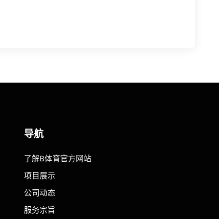
导航
了解B体育官方网站
项目展示
公司动态
服务宗旨