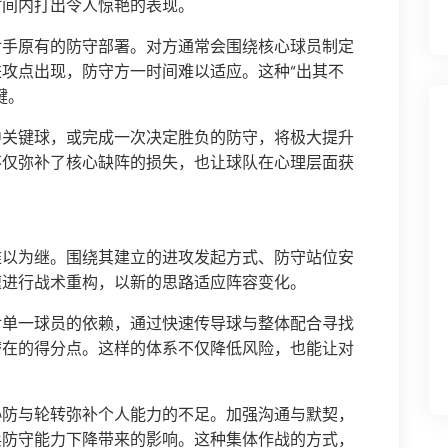
时间内打出令人惊艳的表现。
对手原有的防守部署。对方通常会围绕核心球员制定
攻点出现，防守方一时间难以适应。这种“出其不
键。
中关键球，或完成一次决定胜负的防守，将极大提升
不仅弥补了核心缺阵的损失，也让球队在心理层面获
难以为继。围绕其建立的进攻发起方式、防守站位安
速进行战术重构，以新的思路适应阵容变化。
对单一球员的依赖，通过快速传导球与整体配合寻找
潜在的得分点。这样的体系不仅降低风险，也能让对
协防与轮转弥补个人能力的不足。加强沟通与默契，
兵防守能力下降带来的影响。这种集体作战的方式，