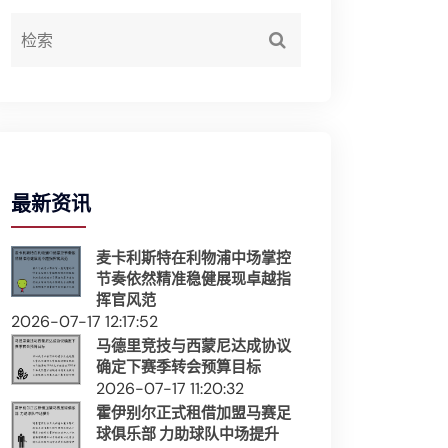
最新资讯
麦卡利斯特在利物浦中场掌控
节奏依然精准稳健展现卓越指
挥官风范
2026-07-17 12:17:52
马德里竞技与西蒙尼达成协议
确定下赛季转会预算目标
2026-07-17 11:20:32
霍伊别尔正式租借加盟马赛足
球俱乐部 力助球队中场提升