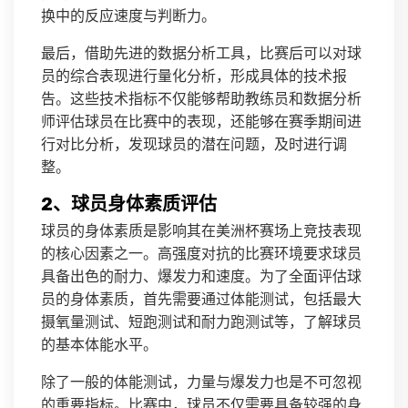
换中的反应速度与判断力。
最后，借助先进的数据分析工具，比赛后可以对球
员的综合表现进行量化分析，形成具体的技术报
告。这些技术指标不仅能够帮助教练员和数据分析
师评估球员在比赛中的表现，还能够在赛季期间进
行对比分析，发现球员的潜在问题，及时进行调
整。
2、球员身体素质评估
球员的身体素质是影响其在美洲杯赛场上竞技表现
的核心因素之一。高强度对抗的比赛环境要求球员
具备出色的耐力、爆发力和速度。为了全面评估球
员的身体素质，首先需要通过体能测试，包括最大
摄氧量测试、短跑测试和耐力跑测试等，了解球员
的基本体能水平。
除了一般的体能测试，力量与爆发力也是不可忽视
的重要指标。比赛中，球员不仅需要具备较强的身