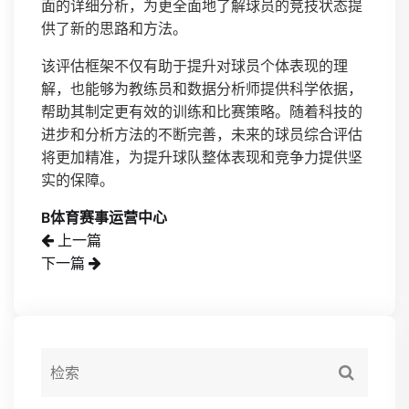
面的详细分析，为更全面地了解球员的竞技状态提
供了新的思路和方法。
该评估框架不仅有助于提升对球员个体表现的理
解，也能够为教练员和数据分析师提供科学依据，
帮助其制定更有效的训练和比赛策略。随着科技的
进步和分析方法的不断完善，未来的球员综合评估
将更加精准，为提升球队整体表现和竞争力提供坚
实的保障。
B体育赛事运营中心
上一篇
下一篇