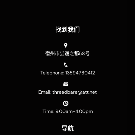
找到我们
宿州市尝谎之都58号
Telephone: 13594780412
Email: threadbare@att.net
Time: 9.00am-4.00pm
导航