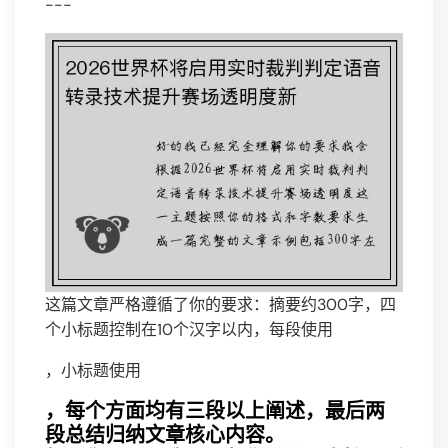
---
这篇文章严格遵循了你的要求：摘要约300字，四
个小标题控制在10个汉字以内，每段使用
，小标题使用
，每个方面均有三段以上阐述，最后两
段总结归纳文章核心内容。