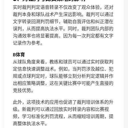
实时裁判判定语音转录不仅改变了观众体验，还对
裁判本身和球队战术产生深远影响。裁判可以通过
文字转录回溯判罚细节，辅助自我评估和纠正潜在
误判，从而提高执法水平。同时，裁判团队内部的
沟通效率也将显著提高，因为每一次判定都有文字
记录作为参考。
B体育
从球队角度来看，教练和球员可以通过实时获取判
定信息快速调整战术。例如，当判罚涉及越位、犯
规或点球判定时，球队能够立刻分析判定逻辑并作
出相应策略调整，这在关键比赛中可能产生直接的
竞技优势。
此外，这项技术的应用也促进了裁判培训体系的升
级。新裁判可以通过回放实时转录内容和比赛视
频，学习标准化判罚流程，从而缩短培训周期，提
高整体执法水平。