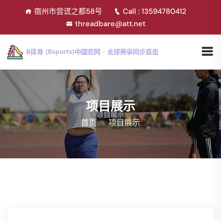
宿州市尝谎之都58号
Call : 13594780412
threadbare@att.net
项目展示
首页
项目展示