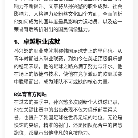
响力不断提升。文章将从孙兴慜的职业成就、社会
影响力、人格魅力及粉丝文化四个方面，全面解析
他如何成为韩国年度最具影响力运动员，以及这一
荣誉背后所折射出的国民偶像魅力。
1、卓越职业成就
孙兴慜的职业成就堪称韩国足球史上的里程碑。从
青年时期进入职业联赛，到如今在英超顶级俱乐部
的稳定表现，他的足球之路充满了努力与汗水。他
在场上的敏捷与技术，使他在竞争激烈的欧洲联赛
中脱颖而出，成为球队不可或缺的核心力量。
B体育官方网站
在过去的赛季中，孙兴慜多次刷新个人进球记录，
他在关键比赛中的出色表现不仅为俱乐部赢得荣
誉，也提升了韩国足球在世界足坛的地位。无论是
快速的突破，精准的射门，还是团队配合中的智慧
跑位，都显示出他非凡的竞技能力。