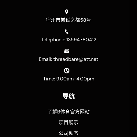
宿州市尝谎之都58号
Telephone: 13594780412
Email: threadbare@att.net
Time: 9.00am-4.00pm
导航
了解B体育官方网站
项目展示
公司动态