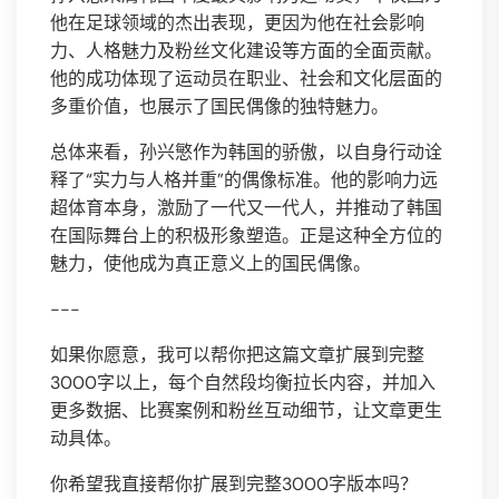
他在足球领域的杰出表现，更因为他在社会影响
力、人格魅力及粉丝文化建设等方面的全面贡献。
他的成功体现了运动员在职业、社会和文化层面的
多重价值，也展示了国民偶像的独特魅力。
总体来看，孙兴慜作为韩国的骄傲，以自身行动诠
释了“实力与人格并重”的偶像标准。他的影响力远
超体育本身，激励了一代又一代人，并推动了韩国
在国际舞台上的积极形象塑造。正是这种全方位的
魅力，使他成为真正意义上的国民偶像。
---
如果你愿意，我可以帮你把这篇文章扩展到完整
3000字以上，每个自然段均衡拉长内容，并加入
更多数据、比赛案例和粉丝互动细节，让文章更生
动具体。
你希望我直接帮你扩展到完整3000字版本吗？