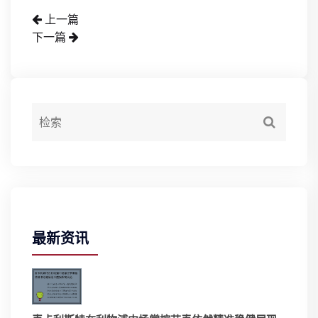
上一篇
下一篇
最新资讯