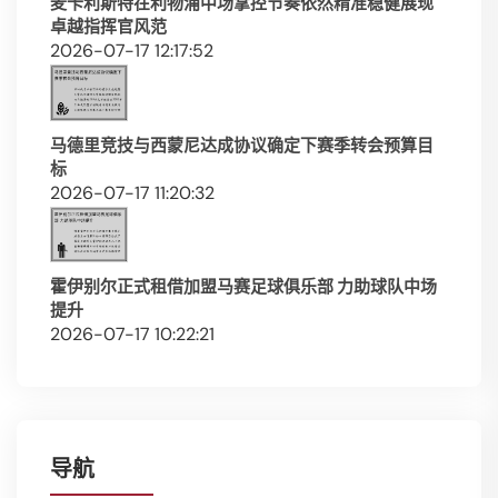
麦卡利斯特在利物浦中场掌控节奏依然精准稳健展现
卓越指挥官风范
2026-07-17 12:17:52
马德里竞技与西蒙尼达成协议确定下赛季转会预算目
标
2026-07-17 11:20:32
霍伊别尔正式租借加盟马赛足球俱乐部 力助球队中场
提升
2026-07-17 10:22:21
导航