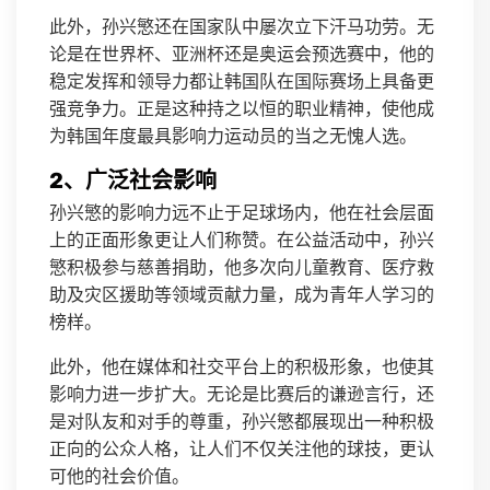
此外，孙兴慜还在国家队中屡次立下汗马功劳。无
论是在世界杯、亚洲杯还是奥运会预选赛中，他的
稳定发挥和领导力都让韩国队在国际赛场上具备更
强竞争力。正是这种持之以恒的职业精神，使他成
为韩国年度最具影响力运动员的当之无愧人选。
2、广泛社会影响
孙兴慜的影响力远不止于足球场内，他在社会层面
上的正面形象更让人们称赞。在公益活动中，孙兴
慜积极参与慈善捐助，他多次向儿童教育、医疗救
助及灾区援助等领域贡献力量，成为青年人学习的
榜样。
此外，他在媒体和社交平台上的积极形象，也使其
影响力进一步扩大。无论是比赛后的谦逊言行，还
是对队友和对手的尊重，孙兴慜都展现出一种积极
正向的公众人格，让人们不仅关注他的球技，更认
可他的社会价值。