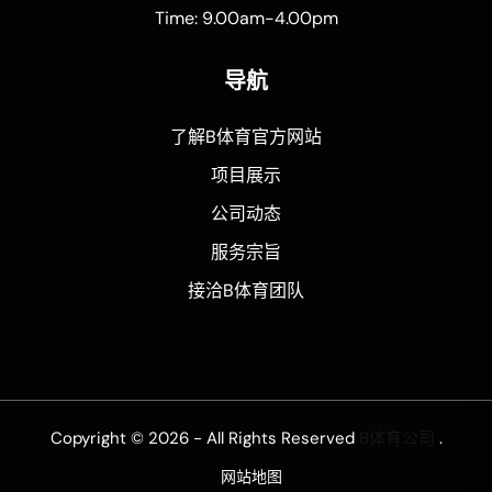
Time: 9.00am-4.00pm
导航
了解B体育官方网站
项目展示
公司动态
服务宗旨
接洽B体育团队
Copyright © 2026 - All Rights Reserved
B体育公司
.
网站地图