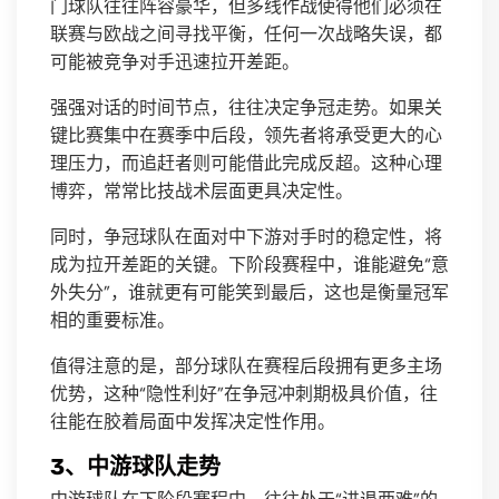
门球队往往阵容豪华，但多线作战使得他们必须在
联赛与欧战之间寻找平衡，任何一次战略失误，都
可能被竞争对手迅速拉开差距。
强强对话的时间节点，往往决定争冠走势。如果关
键比赛集中在赛季中后段，领先者将承受更大的心
理压力，而追赶者则可能借此完成反超。这种心理
博弈，常常比技战术层面更具决定性。
同时，争冠球队在面对中下游对手时的稳定性，将
成为拉开差距的关键。下阶段赛程中，谁能避免“意
外失分”，谁就更有可能笑到最后，这也是衡量冠军
相的重要标准。
值得注意的是，部分球队在赛程后段拥有更多主场
优势，这种“隐性利好”在争冠冲刺期极具价值，往
往能在胶着局面中发挥决定性作用。
3、中游球队走势