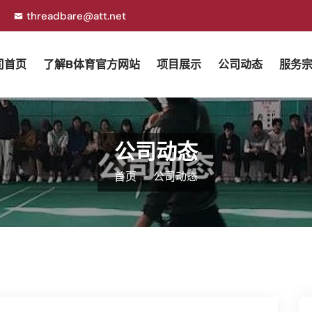
threadbare@att.net
司首页
了解B体育官方网站
项目展示
公司动态
服务
公司动态
首页
公司动态