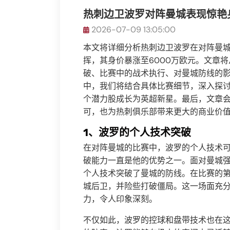
热刺边卫波罗对阵曼城表现惊艳身
2026-07-09 13:05:00
本文将详细分析热刺边卫波罗在对阵曼
挥，其身价暴涨至6000万欧元。文章
破、比赛中的战术执行、对曼城防线的
中，我们将结合具体比赛细节，深入探
个潜力股成长为英超新星。最后，文章
可，也为热刺俱乐部带来更大的商业价
1、波罗的个人技术突破
在对阵曼城的比赛中，波罗的个人技术
破能力一直是他的优势之一。面对曼城
个人技术突破了曼城的防线。在比赛的第
城后卫，并险些打破僵局。这一场面充
力，令人印象深刻。
不仅如此，波罗的控球和盘带技术也在