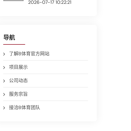
2026-07-17 10:22:21
导航
了解B体育官方网站
项目展示
公司动态
服务宗旨
接洽B体育团队