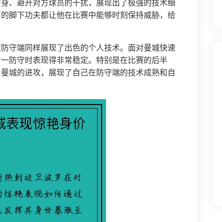
转身、避开对方球员的干扰，展现出了极强的技术细
罗的脚下功夫都让他在比赛中能够时刻保持威胁，给
在防守端同样展现了出色的个人技术。面对曼城快速
对一防守时表现得非常稳定。特别是在比赛的后半
了曼城的进攻，展现了自己在防守端的技术成熟和自