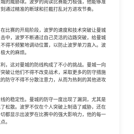
曼城的威胁球。波罗的阅读比赛能力极强，他能够准
时刻通过精准的断球和拦截打乱对方进攻节奏。
。在比赛的开局阶段，波罗的速度和技术突破让曼城
反击中，波罗不断通过自己灵活的边路突破，给曼城
员不得不频繁地调动位置，以防止波罗单刀直入。波
了极大的麻烦。
犀利，这对曼城的防线构成了不小的挑战。曼城一向
断突破让他们不得不改变战术，采取更多的防守措施
城的防守不得不分散注意力，从而为热刺的其他进攻
防线的稳定性。曼城的防守一度出现了漏洞，尤其是
现了松散。波罗不仅在个人突破上制造了威胁，还在
一切都显示出波罗在比赛中的强大影响力，他的每一
焦点。