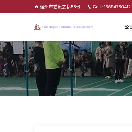
宿州市尝谎之都58号
Call : 13594780412
公