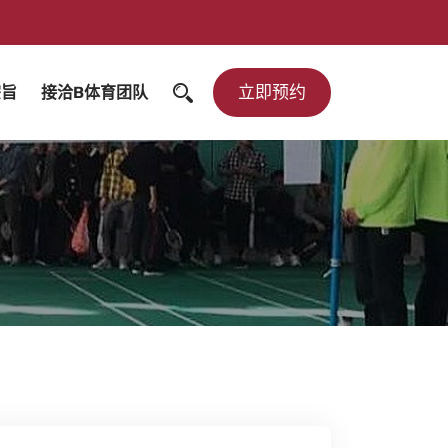
立即预约
宗旨
接洽B体育团队