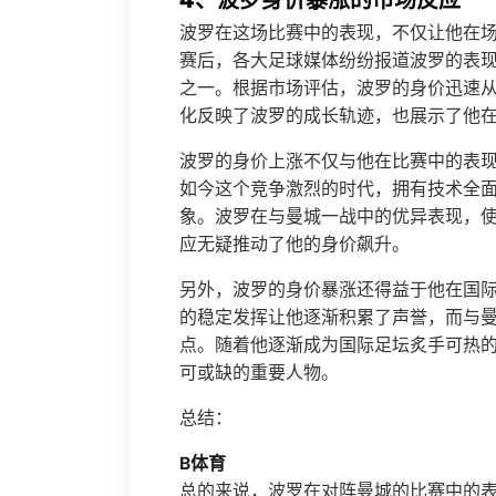
4、波罗身价暴涨的市场反应
波罗在这场比赛中的表现，不仅让他在
赛后，各大足球媒体纷纷报道波罗的表
之一。根据市场评估，波罗的身价迅速从原
化反映了波罗的成长轨迹，也展示了他
波罗的身价上涨不仅与他在比赛中的表
如今这个竞争激烈的时代，拥有技术全
象。波罗在与曼城一战中的优异表现，
应无疑推动了他的身价飙升。
另外，波罗的身价暴涨还得益于他在国
的稳定发挥让他逐渐积累了声誉，而与
点。随着他逐渐成为国际足坛炙手可热
可或缺的重要人物。
总结：
B体育
总的来说，波罗在对阵曼城的比赛中的