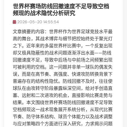
世界杯赛场防线回撤速度不足导致空档
频现的战术隐忧分析研究
2026-05-20 14:55:54
文章摘要的内容：世界杯作为世界足球竞技水平最
高的舞台，其战术博弈与细节把控始终处于聚光灯
之下。近年来的多届世界杯比赛中，一个反复出现
却又极具隐蔽性的战术问题逐渐浮出水面——防线
回撤速度不足，导致中后场与中前场之间频繁出现
可被利用的空档。这一问题并非单一球队的偶发失
误，而是在高节奏、高强度、快速攻防转换背景下
普遍存在的结构性隐忧。防线回撤不及时，往往使
球队在由攻转守阶段暴露纵深空间，给对手创造直
塞、远射和二次进攻的机会，直接影响比赛走势与
结果。本文围绕世界杯赛场防线回撤速度不足导致
空档频现这一战术现象展开系统分析，从现代比赛
节奏、防守体系结构、球员个体能力以及战术调整
与应对策略四个方面进行深入研究，力求揭示问题