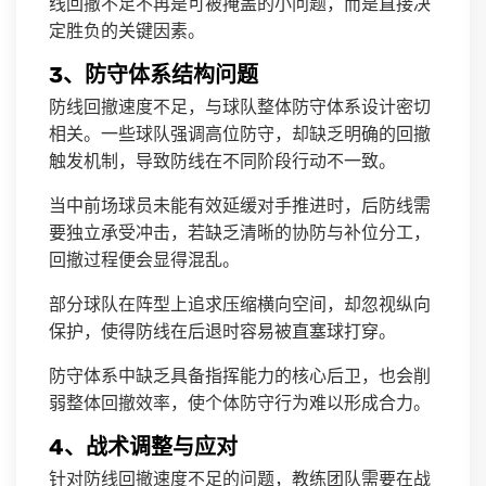
线回撤不足不再是可被掩盖的小问题，而是直接决
定胜负的关键因素。
3、防守体系结构问题
防线回撤速度不足，与球队整体防守体系设计密切
相关。一些球队强调高位防守，却缺乏明确的回撤
触发机制，导致防线在不同阶段行动不一致。
当中前场球员未能有效延缓对手推进时，后防线需
要独立承受冲击，若缺乏清晰的协防与补位分工，
回撤过程便会显得混乱。
部分球队在阵型上追求压缩横向空间，却忽视纵向
保护，使得防线在后退时容易被直塞球打穿。
防守体系中缺乏具备指挥能力的核心后卫，也会削
弱整体回撤效率，使个体防守行为难以形成合力。
4、战术调整与应对
针对防线回撤速度不足的问题，教练团队需要在战