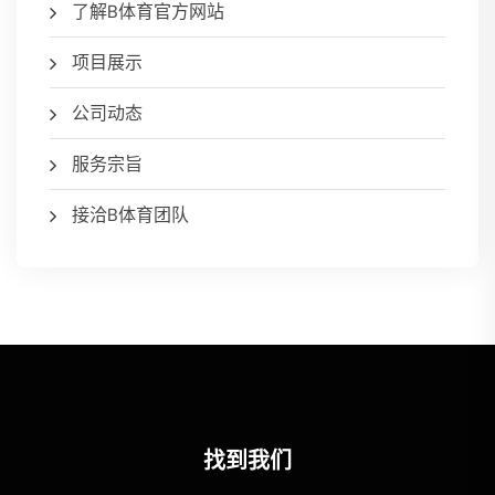
了解B体育官方网站
项目展示
公司动态
服务宗旨
接洽B体育团队
找到我们