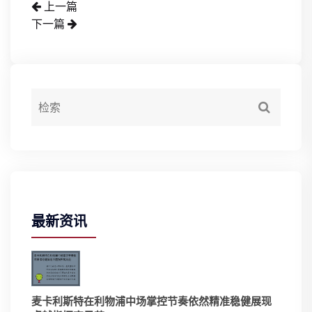
上一篇
下一篇
最新资讯
麦卡利斯特在利物浦中场掌控节奏依然精准稳健展现