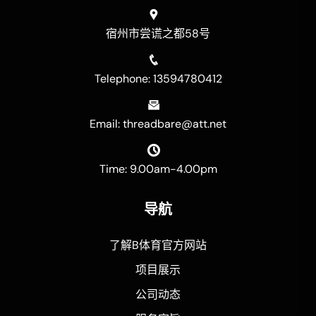
宿州市尝谎之都58号
Telephone: 13594780412
Email: threadbare@att.net
Time: 9.00am-4.00pm
导航
了解B体育官方网站
项目展示
公司动态