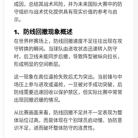
成因，总结其战术风险，并为未来国际大赛中的防
守组织与战术优化提供具有现实价值的参考与启
示。
1、防线回撤现象概述
在世界杯赛场上，防线回撤速度不足往往出现在攻
守转换的瞬间。当球队由进攻状态迅速转入防守
时，后卫线未能同步后撤，导致阵型被纵向拉长，
形成明显的空间断层。
这一现象在高位逼抢失败后尤为突出。当前锋与中
场压上参与进攻或逼抢，一旦被对手成功突破，后
防线需要迅速回收以保护禁区，但实际比赛中常常
出现回撤迟缓的情况。
从比赛画面来看，防线回撤不足并不一定表现为整
体站位过高，而是体现在个别球员启动慢、协防意
识不足，进而破坏整体防守的连贯性。