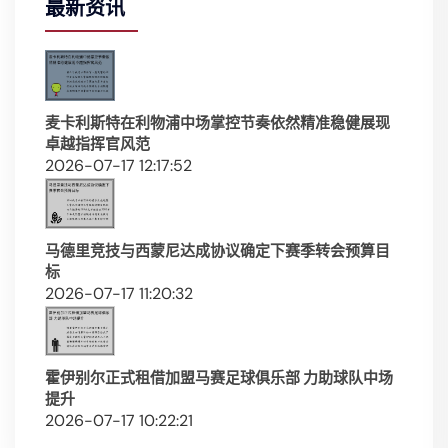
最新资讯
麦卡利斯特在利物浦中场掌控节奏依然精准稳健展现
卓越指挥官风范
2026-07-17 12:17:52
马德里竞技与西蒙尼达成协议确定下赛季转会预算目
标
2026-07-17 11:20:32
霍伊别尔正式租借加盟马赛足球俱乐部 力助球队中场
提升
2026-07-17 10:22:21