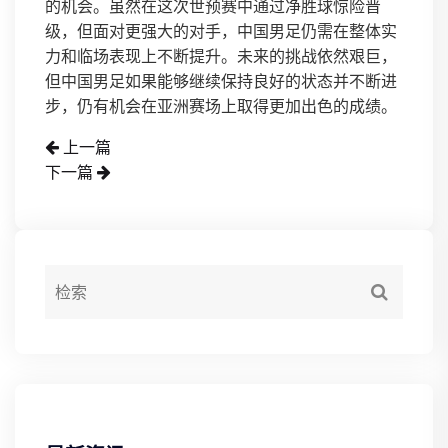
的机会。虽然在这次世预赛中通过净胜球惊险晋
级，但面对更强大的对手，中国男足仍需在整体实
力和临场表现上不断提升。未来的挑战依然艰巨，
但中国男足如果能够继续保持良好的状态并不断进
步，仍有机会在亚洲赛场上取得更加出色的成绩。
上一篇
下一篇