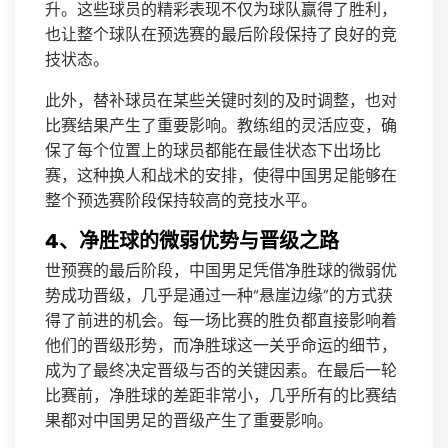
升。这些球员的精彩表现不仅为球队赢得了胜利，
也让整个球队在预选赛的最后阶段保持了良好的竞
技状态。
此外，替补球员在某些关键时刻的及时调整，也对
比赛结果产生了重要影响。教练组的灵活应变，确
保了每个位置上的球员都能在最佳状态下出场比
赛，这种换人和战术的安排，使得中国男足能够在
整个预选赛阶段保持较高的竞技水平。
4、净胜球的微弱优势与晋级之路
世预赛的最后阶段，中国男足凭借净胜球的微弱优
势成功晋级，几乎是通过一种“悬崖边缘”的方式获
得了前进的机会。每一场比赛的胜负都直接影响着
他们的晋级形势，而净胜球这一关乎命运的细节，
成为了最终决定晋级与否的关键因素。在最后一轮
比赛前，净胜球的差距非常小，几乎所有的比赛结
果都对中国男足的晋级产生了重要影响。