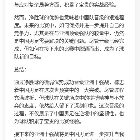
与应对复杂局势方面，积累了宝贵的实战经验。
然而，净胜球的优势也意味着中国队晋级的艰难程
度。未来的比赛中，如何保持并进一步提升自己的
竞争力，尤其是在与亚洲顶级强队的较量中，仍然
是中国男足需要解决的关键问题。尽管晋级已经完
成，但如何在接下来的比赛中脱颖而出，成为了球
队新的目标。
总结：
通过净胜球的微弱优势成功晋级亚洲十强战，标志
着中国男足在这次世预赛中的一大突破。尽管过程
充满波折，但球队在关键场次中的拼搏精神与不放
弃的态度，依然给人留下了深刻印象。这次晋级的
过程，不仅展示了中国男足在逆境中的坚韧性，也
为球队积累了宝贵的比赛经验。
接下来的亚洲十强战将是中国男足进一步提升自我