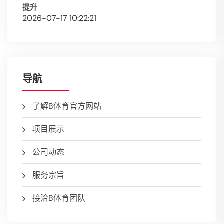
提升
2026-07-17 10:22:21
导航
了解B体育官方网站
项目展示
公司动态
服务宗旨
接洽B体育团队