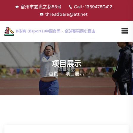
宿州市尝谎之都58号
Call : 13594780412
threadbare@att.net
项目展示
首页
项目展示