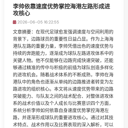
李帅依靠速度优势掌控海港左路形成进
攻核心
2026-06-05 16:22:55
文章摘要：在现代足球愈发强调速度与空间利用的
背景下，边路球员的重要性日益凸显。作为上海海
港队左路的重要力量，李帅凭借出色的速度优势与
持续的奔跑能力，逐渐成为球队左路进攻体系中的
关键人物。他不仅能够在边路完成快速突破，还能
够通过精准的传中与积极的前插为球队创造多样化
的进攻机会。随着战术体系的不断成熟，李帅在海
港队中的角色也逐渐从单纯的边路推进者转变为左
路进攻的组织核心。本文将从速度优势带来的边路
突破能力、与队友之间的战术配合、对整体进攻体
系的战术价值以及个人成长与比赛意识四个方面，
系统分析李帅如何依靠自身速度优势掌控海港左
路，并逐渐形成球队的重要进攻核心。通过对其技
术特点、战术作用以及比赛表现的深入解析，可以