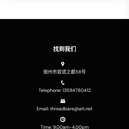
找到我们
宿州市尝谎之都58号
Telephone: 13594780412
Email: threadbare@att.net
Time: 9.00am-4.00pm