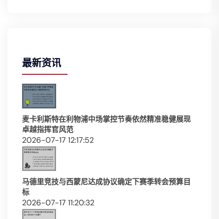
最新资讯
麦卡利斯特在利物浦中场掌控节奏依然精准稳健展现
卓越指挥官风范
2026-07-17 12:17:52
马德里竞技与西蒙尼达成协议确定下赛季转会预算目
标
2026-07-17 11:20:32