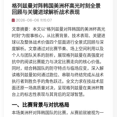
格列兹曼对阵韩国美洲杯高光时刻全景
回顾与关键进球解析战术表现
2026-06-06 11:15:07
文章摘要：本文以“格列兹曼对阵韩国的美洲杯高光
时刻”为叙事核心，从比赛背景、技术表现、关键进
球以及整体战术价值四个层面进行全景式回顾与深
度解析。文章通过对比赛节奏、场上空间利用以及
个人与团队关系的剖析，展现格列兹曼在高强度对
抗中的阅读比赛能力与决定比赛走向的核心价值。
同时，结合韩国队的防守特点与临场应变，深入解
读格列兹曼如何通过跑位、串联与终结完成从战术
执行者到胜负手的角色跃迁。全文力求在技战术层
面还原一场高质量对决，呈现格列兹曼在美洲杯舞
台上的标志性表现与其背后的足球智慧。
一、比赛背景与对抗格局
本场美洲杯对阵韩国队的比赛，从赛前就被视为一