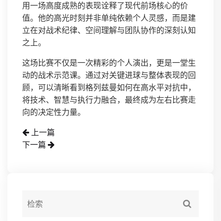
用一场高度成熟的表现诠释了现代前场核心的价
值。他的高光时刻并非单纯依赖个人灵感，而是建
立在对战术纪律、空间理解与团队协作的深刻认知
之上。
这场比赛不仅是一次精彩的个人演出，更是一堂生
动的战术示范课。通过对关键进球与整体表现的回
顾，可以清晰看到格列兹曼如何在高水平对抗中，
将技术、智慧与执行力融合，最终成为左右比赛走
向的决定性力量。
上一篇
下一篇