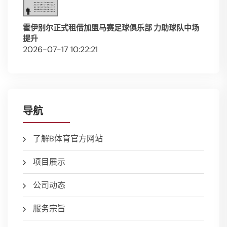
霍伊别尔正式租借加盟马赛足球俱乐部 力助球队中场
提升
2026-07-17 10:22:21
导航
了解B体育官方网站
项目展示
公司动态
服务宗旨