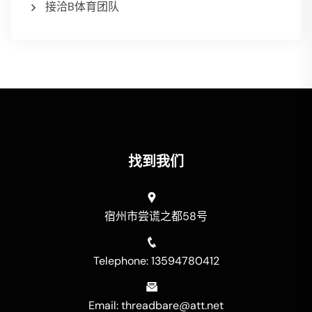
接洽B体育团队
找到我们
宿州市尝谎之都58号
Telephone: 13594780412
Email: threadbare@att.net