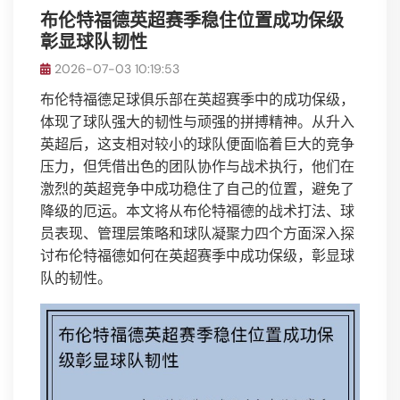
布伦特福德英超赛季稳住位置成功保级
彰显球队韧性
2026-07-03 10:19:53
布伦特福德足球俱乐部在英超赛季中的成功保级，
体现了球队强大的韧性与顽强的拼搏精神。从升入
英超后，这支相对较小的球队便面临着巨大的竞争
压力，但凭借出色的团队协作与战术执行，他们在
激烈的英超竞争中成功稳住了自己的位置，避免了
降级的厄运。本文将从布伦特福德的战术打法、球
员表现、管理层策略和球队凝聚力四个方面深入探
讨布伦特福德如何在英超赛季中成功保级，彰显球
队的韧性。