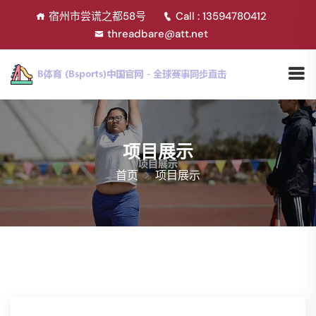
宿州市尝谎之都58号
Call : 13594780412
threadbare@att.net
项目展示
首页
项目展示