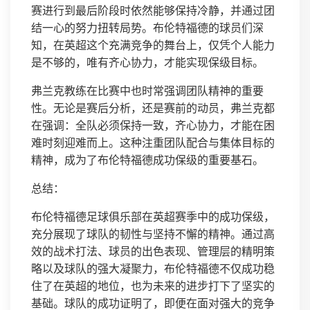
赛进行到最后阶段时依然能够保持冷静，并通过团
结一心的努力扭转局势。布伦特福德的球员们深
知，在英超这个充满竞争的舞台上，仅凭个人能力
是不够的，唯有齐心协力，才能实现保级目标。
弗兰克教练在比赛中也时常强调团队精神的重要
性。无论是赛后分析，还是赛前的动员，弗兰克都
在强调：全队必须保持一致，齐心协力，才能在困
难时刻迎难而上。这种注重团队配合与集体目标的
精神，成为了布伦特福德成功保级的重要基石。
总结：
布伦特福德足球俱乐部在英超赛季中的成功保级，
充分展现了球队的韧性与坚持不懈的精神。通过高
效的战术打法、球员的出色表现、管理层的精明策
略以及球队的强大凝聚力，布伦特福德不仅成功稳
住了在英超的地位，也为未来的进步打下了坚实的
基础。球队的成功证明了，即便在面对强大的竞争