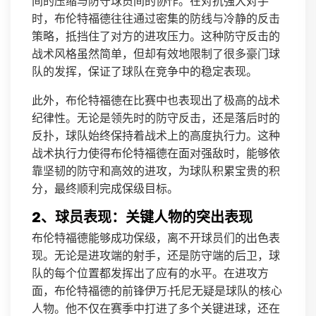
间的压缩与防守球员间的协作。在对抗强大对手
时，布伦特福德往往通过密集的防线与冷静的反击
策略，抵挡住了对方的进攻压力。这种防守反击的
战术风格虽然简单，但却有效地限制了很多豪门球
队的发挥，保证了球队在竞争中的稳定表现。
此外，布伦特福德在比赛中也表现出了极高的战术
纪律性。无论是领先时的防守反击，还是落后时的
反扑，球队始终保持着战术上的高度执行力。这种
战术执行力使得布伦特福德在面对强敌时，能够依
靠坚韧的防守和高效的进攻，为球队积累宝贵的积
分，最终顺利完成保级目标。
2、球员表现：关键人物的突出表现
布伦特福德能够成功保级，离不开球员们的出色表
现。无论是进攻端的射手，还是防守端的后卫，球
队的每个位置都发挥出了应有的水平。在进攻方
面，布伦特福德的前锋伊万·托尼无疑是球队的核心
人物。他不仅在赛季中打进了多个关键进球，还在