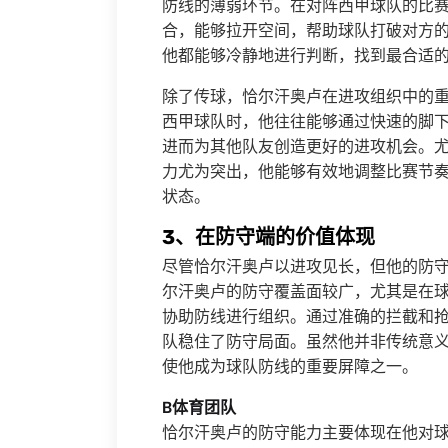
防线的薄弱环节。在对阵西甲球队的比
合，能够拉开空间，帮助球队打破对方
他都能够冷静地进行判断，找到最合适
除了传球，恰尔汗奥卢在进攻组织中的
西甲球队时，他往往能够通过快速的脚
进而为其他队友创造更好的进攻机会。
力尤为突出，他能够有效地调整比赛节
状态。
3、在防守端的价值体现
尽管恰尔汗奥卢以进攻见长，但他的防
尔汗奥卢的防守覆盖面较广，尤其是在
协助防线进行组织。通过准确的拦截和
队稳住了防守局面。虽然他并非传统意
使他成为球队防线的重要屏障之一。
B体育团队
恰尔汗奥卢的防守能力主要体现在他对