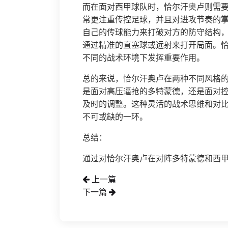
而在面对西甲球队时，恰尔汗奥卢则需
常更注重传控足球，并且对进攻节奏的
自己的传球能力来打破对方的防守结构
通过精准的直塞球或远射来打开局面。
不同的战术环境下发挥重要作用。
总的来说，恰尔汗奥卢在两种不同风格
是面对高压逼抢的多特蒙德，还是面对
及时的调整。这种灵活的战术思维和对
不可或缺的一环。
总结：
通过对恰尔汗奥卢在对阵多特蒙德和西
上一篇
下一篇