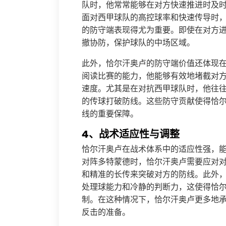
队时，他常常能够在对方快速推进时及
面对西甲球队的高控球率和快速传导时
的防守端表现得尤为重要。即使在对方
撤协防，保护球队的中场区域。
此外，恰尔汗奥卢的防守端价值还体现
阅读比赛的能力，他能够有效地堵截对
速度。尤其是在对抗西甲球队时，他往
的传球打破防线。这些防守贡献使得恰
线的重要保障。
4、战术适应性与调整
恰尔汗奥卢在战术体系中的适应性强，
对阵多特蒙德时，恰尔汗奥卢需要应对
和精准的长传来突破对方的防线。此外
处理球能力和冷静的判断力，这使得恰
制。在这种情况下，恰尔汗奥卢更多地
反击的准备。