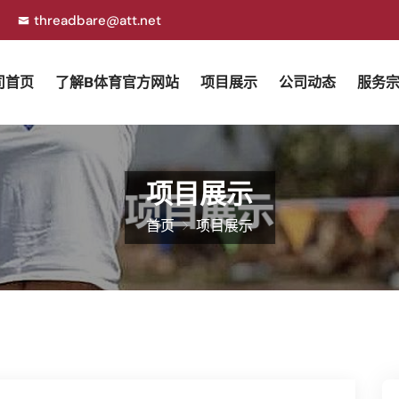
threadbare@att.net
司首页
了解B体育官方网站
项目展示
公司动态
服务
项目展示
首页
项目展示