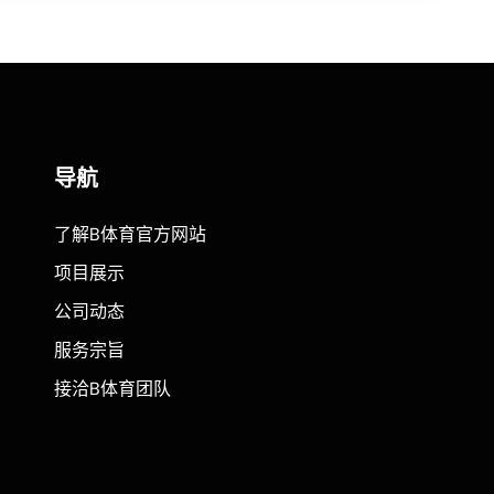
导航
了解B体育官方网站
项目展示
公司动态
服务宗旨
接洽B体育团队